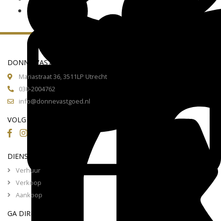
DONNÉ VASTGOED
Mariastraat 36, 3511LP Utrecht
030-2004762
info@donnevastgoed.nl
VOLG ONS OP
DIENSTEN
Verhuur
Verkoop
Aankoop
GA DIRECT NAAR