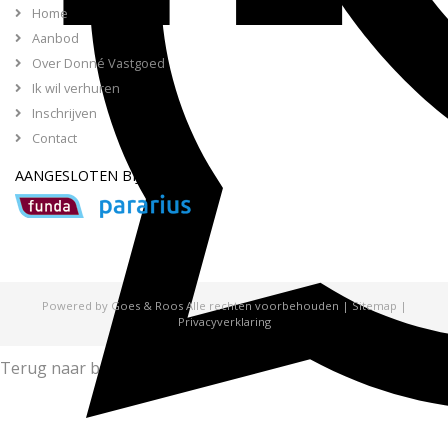
Home
Aanbod
Over Donné Vastgoed
Ik wil verhuren
Inschrijven
Contact
AANGESLOTEN BIJ
Powered by Goes & Roos
Alle rechten voorbehouden
|
Sitemap
|
Privacyverklaring