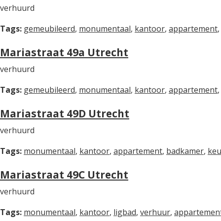
verhuurd
Tags:
gemeubileerd
,
monumentaal
,
kantoor
,
appartement
Mariastraat 49a Utrecht
verhuurd
Tags:
gemeubileerd
,
monumentaal
,
kantoor
,
appartement
Mariastraat 49D Utrecht
verhuurd
Tags:
monumentaal
,
kantoor
,
appartement
,
badkamer
,
ke
Mariastraat 49C Utrecht
verhuurd
Tags:
monumentaal
,
kantoor
,
ligbad
,
verhuur
,
appartemen