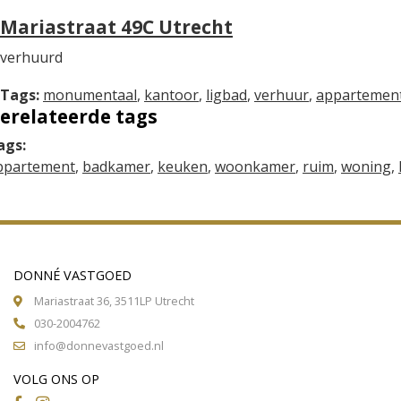
Mariastraat 49C Utrecht
verhuurd
Tags:
monumentaal
,
kantoor
,
ligbad
,
verhuur
,
appartemen
erelateerde tags
ags:
ppartement
,
badkamer
,
keuken
,
woonkamer
,
ruim
,
woning
,
DONNÉ VASTGOED
Mariastraat 36, 3511LP Utrecht
030-2004762
info@donnevastgoed.nl
VOLG ONS OP