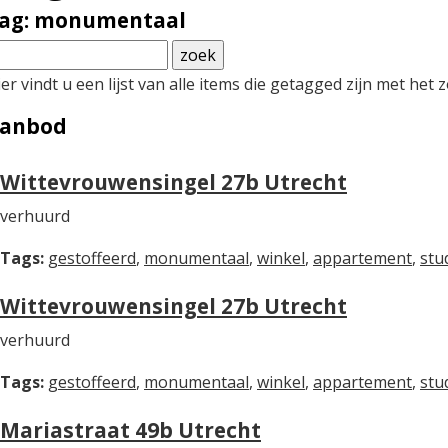
ag: monumentaal
er vindt u een lijst van alle items die getagged zijn met he
anbod
Wittevrouwensingel 27b Utrecht
verhuurd
Tags:
gestoffeerd
,
monumentaal
,
winkel
,
appartement
,
stu
Wittevrouwensingel 27b Utrecht
verhuurd
Tags:
gestoffeerd
,
monumentaal
,
winkel
,
appartement
,
stu
Mariastraat 49b Utrecht