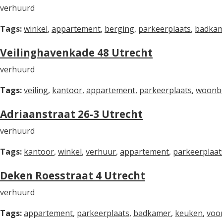
verhuurd
Tags:
winkel
,
appartement
,
berging
,
parkeerplaats
,
badka
Veilinghavenkade 48 Utrecht
verhuurd
Tags:
veiling
,
kantoor
,
appartement
,
parkeerplaats
,
woonb
Adriaanstraat 26-3 Utrecht
verhuurd
Tags:
kantoor
,
winkel
,
verhuur
,
appartement
,
parkeerplaat
Deken Roesstraat 4 Utrecht
verhuurd
Tags:
appartement
,
parkeerplaats
,
badkamer
,
keuken
,
voor