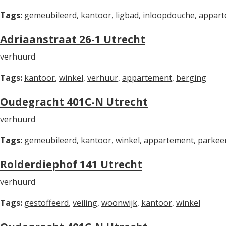
Tags:
gemeubileerd
,
kantoor
,
ligbad
,
inloopdouche
,
appart
Adriaanstraat 26-1 Utrecht
verhuurd
Tags:
kantoor
,
winkel
,
verhuur
,
appartement
,
berging
Oudegracht 401C-N Utrecht
verhuurd
Tags:
gemeubileerd
,
kantoor
,
winkel
,
appartement
,
parkee
Rolderdiephof 141 Utrecht
verhuurd
Tags:
gestoffeerd
,
veiling
,
woonwijk
,
kantoor
,
winkel