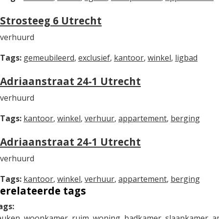
Strosteeg 6 Utrecht
verhuurd
Tags:
gemeubileerd
,
exclusief
,
kantoor
,
winkel
,
ligbad
Adriaanstraat 24-1 Utrecht
verhuurd
Tags:
kantoor
,
winkel
,
verhuur
,
appartement
,
berging
Adriaanstraat 24-1 Utrecht
verhuurd
Tags:
kantoor
,
winkel
,
verhuur
,
appartement
,
berging
erelateerde tags
ags:
euken
,
woonkamer
,
ruim
,
woning
,
badkamer
,
slaapkamer
,
a