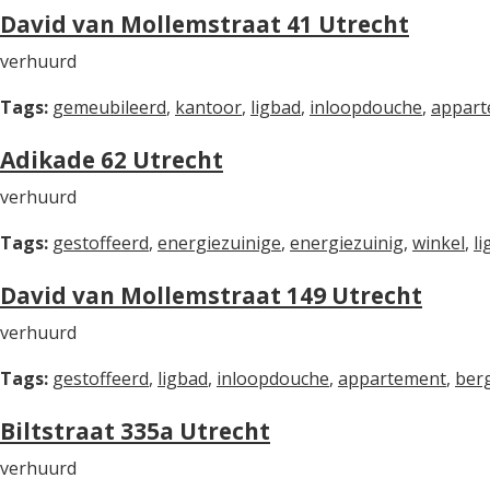
David van Mollemstraat 41 Utrecht
verhuurd
Tags:
gemeubileerd
,
kantoor
,
ligbad
,
inloopdouche
,
appart
Adikade 62 Utrecht
verhuurd
Tags:
gestoffeerd
,
energiezuinige
,
energiezuinig
,
winkel
,
l
David van Mollemstraat 149 Utrecht
verhuurd
Tags:
gestoffeerd
,
ligbad
,
inloopdouche
,
appartement
,
ber
Biltstraat 335a Utrecht
verhuurd