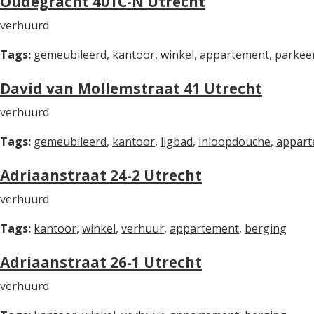
Oudegracht 401C-N Utrecht
verhuurd
Tags:
gemeubileerd
,
kantoor
,
winkel
,
appartement
,
parkee
David van Mollemstraat 41 Utrecht
verhuurd
Tags:
gemeubileerd
,
kantoor
,
ligbad
,
inloopdouche
,
appart
Adriaanstraat 24-2 Utrecht
verhuurd
Tags:
kantoor
,
winkel
,
verhuur
,
appartement
,
berging
Adriaanstraat 26-1 Utrecht
verhuurd