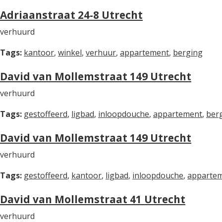
Adriaanstraat 24-8 Utrecht
verhuurd
Tags:
kantoor
,
winkel
,
verhuur
,
appartement
,
berging
David van Mollemstraat 149 Utrecht
verhuurd
Tags:
gestoffeerd
,
ligbad
,
inloopdouche
,
appartement
,
ber
David van Mollemstraat 149 Utrecht
verhuurd
Tags:
gestoffeerd
,
kantoor
,
ligbad
,
inloopdouche
,
apparte
David van Mollemstraat 41 Utrecht
verhuurd